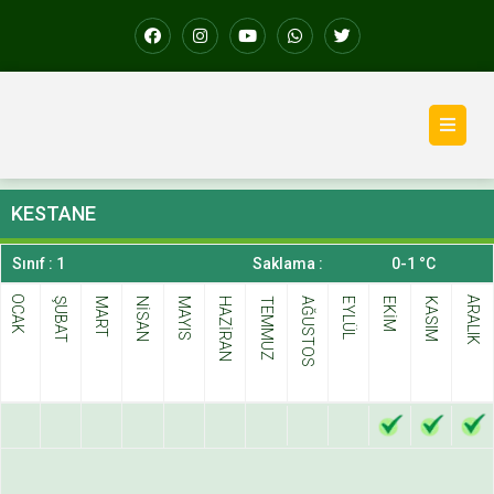
KESTANE
Sınıf : 1
Saklama :
0-1 °C
OCAK
ARALIK
ŞUBAT
MART
NİSAN
MAYIS
HAZİRAN
TEMMUZ
AĞUSTOS
EYLÜL
EKİM
KASIM