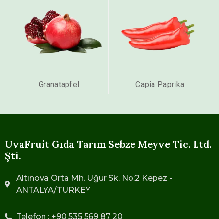
Granatapfel
Capia Paprika
UvaFruit Gıda Tarım Sebze Meyve Tic. Ltd.
Şti.
Altınova Orta Mh. Uğur Sk. No:2 Kepez -
ANTALYA/TURKEY
Telefon : +90 535 569 87 20