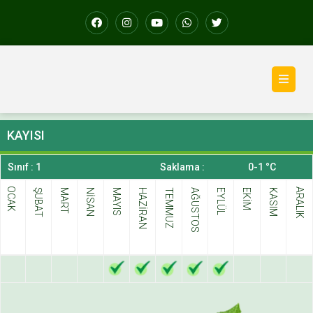
KAYISI
Sınıf : 1
Saklama :
0-1 °C
OCAK
ARALIK
ŞUBAT
MART
NİSAN
MAYIS
HAZİRAN
TEMMUZ
AĞUSTOS
EYLÜL
EKİM
KASIM