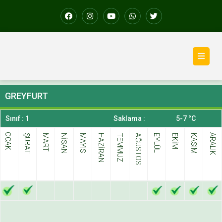
GREYFURT
Sınıf : 1
Saklama :
5-7 °C
OCAK
ARALIK
ŞUBAT
MART
NİSAN
MAYIS
HAZİRAN
TEMMUZ
AĞUSTOS
EYLÜL
EKİM
KASIM