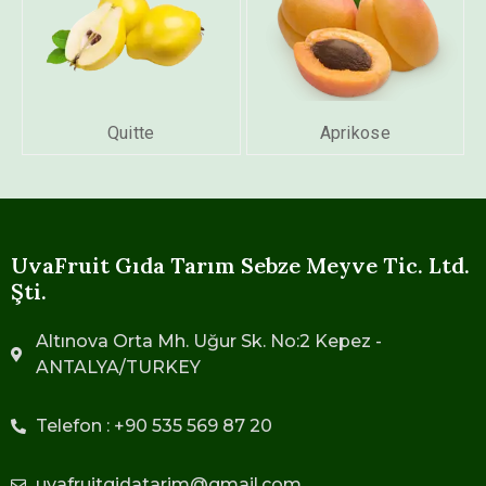
Quitte
Aprikose
UvaFruit Gıda Tarım Sebze Meyve Tic. Ltd.
Şti.
Altınova Orta Mh. Uğur Sk. No:2 Kepez -
ANTALYA/TURKEY
Telefon : +90 535 569 87 20
uvafruitgidatarim@gmail.com