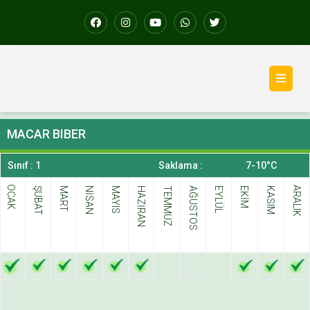
MACAR BIBER
Sınıf : 1
Saklama :
7-10°C
OCAK
ARALIK
ŞUBAT
MART
NİSAN
MAYIS
HAZİRAN
TEMMUZ
AĞUSTOS
EYLÜL
EKİM
KASIM