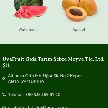
Watermelon
Apricot
UvaFruit Gıda Tarım Sebze Meyve Tic. Ltd.
Şti.
Altınova Orta Mh. Uğur Sk. No:2 Kepez -
ANTALYA/TURKEY
Telefon : +90 535 569 87 20
uvafruitgidatarim@gmail.com