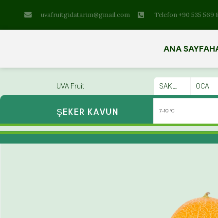
uvafruitgidatarim@gmail.com
Telefon +90 535 569 
ANA SAYFA
H
UVA Fruit
SAKL.
OCA
ŞEKER KAVUN
7-10 °C