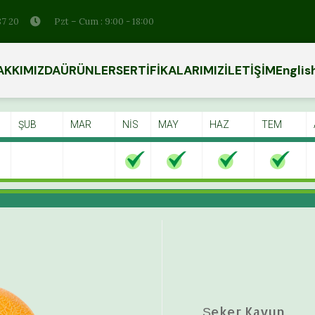
87 20
Pzt – Cum : 9:00 - 18:00
AKKIMIZDA
ÜRÜNLER
SERTİFİKALARIMIZ
İLETİŞİM
Englis
ŞUB
MAR
NİS
MAY
HAZ
TEM
Şeker Kavun