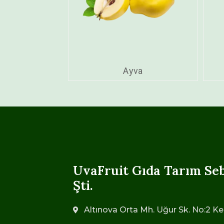
Ayva
UvaFruit Gıda Tarım Seb
Şti.
Altınova Orta Mh. Uğur Sk. No:2