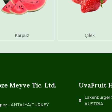
Karpuz
Çilek
ze Meyve Tic. Ltd.
UvaFruit 
Laxenburger S
AUSTRIA
 Kepez - ANTALYA/TURKEY