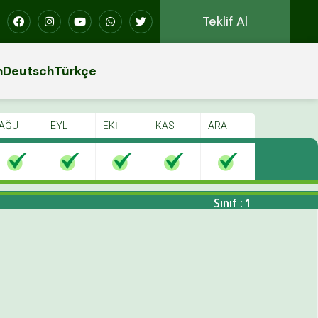
Teklif Al
h
Deutsch
Türkçe
AĞU
EYL
EKİ
KAS
ARA
Sınıf : 1